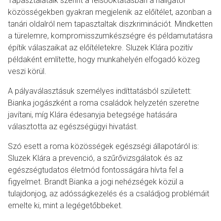
Tapasztalataik szerint a felsőoktatásban a hallgatói
közösségekben gyakran megjelenik az előítélet, azonban a
tanári oldalról nem tapasztaltak diszkriminációt. Mindketten
a türelemre, kompromisszumkészségre és példamutatásra
építik válaszaikat az előítéletekre. Sluzek Klára pozitív
példaként említette, hogy munkahelyén elfogadó közeg
veszi körül.
A pályaválasztásuk személyes indíttatásból született:
Bianka jogászként a roma családok helyzetén szeretne
javítani, míg Klára édesanyja betegsége hatására
választotta az egészségügyi hivatást.
Szó esett a roma közösségek egészségi állapotáról is:
Sluzek Klára a prevenció, a szűrővizsgálatok és az
egészségtudatos életmód fontosságára hívta fel a
figyelmet. Brandt Bianka a jogi nehézségek közül a
tulajdonjog, az adósságkezelés és a családjog problémáit
emelte ki, mint a legégetőbbeket.