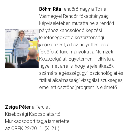
Bőhm Rita
rendőrőrnagy a Tolna
Vármegyei Rendőr-főkapitányság
képviseletében mutatta be a rendőri
pályához kapcsolódó képzési
lehetőségeket: a közbiztonsági
járőrképzést, a tiszthelyettesi és a
felsőfokú tanulmányokat a Nemzeti
Közszolgálati Egyetemen. Felhívta a
figyelmet arra is, hogy a jelentkezők
számára egészségügyi, pszichológiai és
fizikai alkalmassági vizsgálat szükséges,
emellett ösztöndíjprogram is elérhető.
Zsiga Péter
a Területi
Kisebbségi Kapcsolattartó
Munkacsoport tagja ismertette
az ORFK 22/2011. (X. 21.)