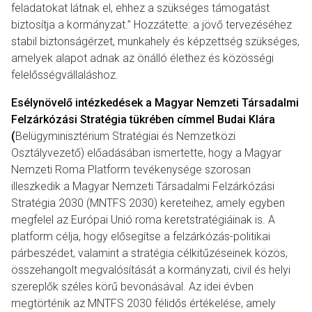
feladatokat látnak el, ehhez a szükséges támogatást
biztosítja a kormányzat.” Hozzátette: a jövő tervezéséhez
stabil biztonságérzet, munkahely és képzettség szükséges,
amelyek alapot adnak az önálló élethez és közösségi
felelősségvállaláshoz.
Esélynövelő intézkedések a Magyar Nemzeti Társadalmi
Felzárkózási Stratégia tükrében címmel Budai Klára
(
Belügyminisztérium Stratégiai és Nemzetközi
Osztályvezető) előadásában ismertette, hogy a Magyar
Nemzeti Roma Platform tevékenysége szorosan
illeszkedik a Magyar Nemzeti Társadalmi Felzárkózási
Stratégia 2030 (MNTFS 2030) kereteihez, amely egyben
megfelel az Európai Unió roma keretstratégiáinak is. A
platform célja, hogy elősegítse a felzárkózás-politikai
párbeszédet, valamint a stratégia célkitűzéseinek közös,
összehangolt megvalósítását a kormányzati, civil és helyi
szereplők széles körű bevonásával. Az idei évben
megtörténik az MNTFS 2030 félidős értékelése, amely