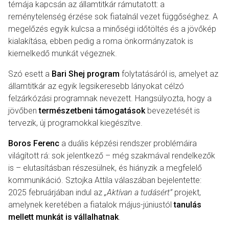
témája kapcsán az államtitkár rámutatott: a
reménytelenség érzése sok fiatalnál vezet függőséghez. A
megelőzés egyik kulcsa a minőségi időtöltés és a jövőkép
kialakítása, ebben pedig a roma önkormányzatok is
kiemelkedő munkát végeznek.
Szó esett a
Bari Shej program
folytatásáról is, amelyet az
államtitkár az egyik legsikeresebb lányokat célzó
felzárkózási programnak nevezett. Hangsúlyozta, hogy a
jövőben
természetbeni támogatások
bevezetését is
tervezik, új programokkal kiegészítve.
Boros Ferenc
a duális képzési rendszer problémáira
világított rá: sok jelentkező – még szakmával rendelkezők
is – elutasításban részesülnek, és hiányzik a megfelelő
kommunikáció. Sztojka Attila válaszában bejelentette:
2025 februárjában indul az
„Aktívan a tudásért”
projekt,
amelynek keretében a fiatalok május-júniustól
tanulás
mellett munkát is vállalhatnak
.