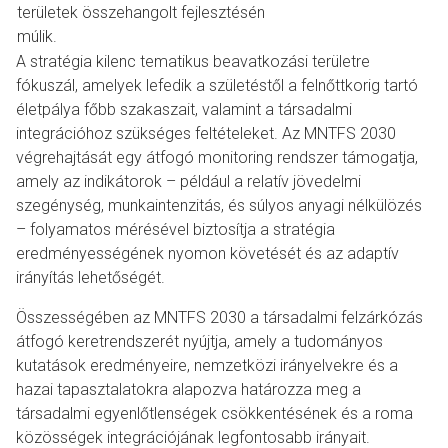
területek összehangolt fejlesztésén
múlik.
A stratégia kilenc tematikus beavatkozási területre
fókuszál, amelyek lefedik a születéstől a felnőttkorig tartó
életpálya főbb szakaszait, valamint a társadalmi
integrációhoz szükséges feltételeket. Az MNTFS 2030
végrehajtását egy átfogó monitoring rendszer támogatja,
amely az indikátorok – például a relatív jövedelmi
szegénység, munkaintenzitás, és súlyos anyagi nélkülözés
– folyamatos mérésével biztosítja a stratégia
eredményességének nyomon követését és az adaptív
irányítás lehetőségét.
Összességében az MNTFS 2030 a társadalmi felzárkózás
átfogó keretrendszerét nyújtja, amely a tudományos
kutatások eredményeire, nemzetközi irányelvekre és a
hazai tapasztalatokra alapozva határozza meg a
társadalmi egyenlőtlenségek csökkentésének és a roma
közösségek integrációjának legfontosabb irányait.