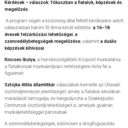
Kérdések – válaszok: fókuszban a fiatalok, képzések és
megelőzés
A program végén a közönség által feltett kérdésekre adott
válaszokban három fő téma került előtérbe:
a 16–18
évesek felzárkózási lehetőségei
,
a
szenvedélybetegségek megelőzése
, valamint
a duális
képzések kihívásai
.
Kincses Ibolya
, a Humánszolgáltató Központ munkatársa
a fiatalkorúak munkaerőpiaci nehézségeire hívta fel a
figyelmet.
Sztojka Attila államtitkár
válaszában kiemelte az
Útravaló
ösztöndíjrendszer
jelentőségét, amely a fiatalok iskolában
maradását támogatja, és hangsúlyozta a Szakképzési
Centrumok ösztöndíj-lehetőségeit is, amelyek gyakran
munkalehetőséggel párosulnak.
A szenvedélybetegségek, különösen a drogfogyasztás