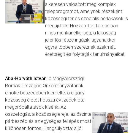
sikeresen valósított meg komplex
telepprogramot, amelynek részeként
közösségi tér és szociális bérlakások is
megújultak. Hozzátette: Tamásiban
nincs munkanélküliség, a lakosság
jelentős része ingázik, ugyanakkor
egyre többen szereznek szakmát,
érettségit és folytatják tanulmányaikat.
Aba-Horváth István
, a Magyarországi
Romák Országos Önkormányzatának
elnöke beszédében kiemelte: a cigány
közösség életét hosszú évtizedek óta
megpróbáltatások kísérik. Az
összefogás, a közösség ereje, az őszinte
párbeszéd és az egységes fellépés most
különösen fontos. Hangsúlyozta: a jól