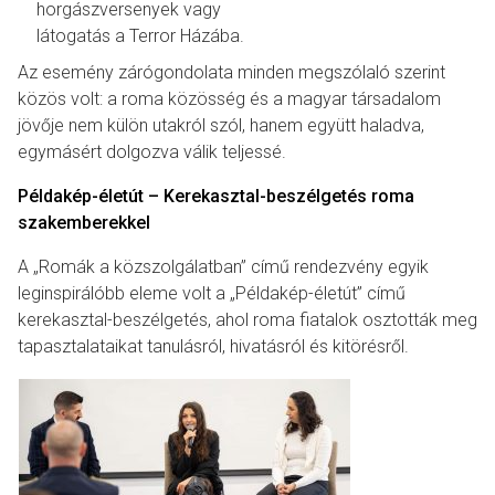
horgászversenyek vagy
látogatás a Terror Házába.
Az esemény zárógondolata minden megszólaló szerint
közös volt: a roma közösség és a magyar társadalom
jövője nem külön utakról szól, hanem együtt haladva,
egymásért dolgozva válik teljessé.
Példakép-életút – Kerekasztal-beszélgetés roma
szakemberekkel
A „Romák a közszolgálatban” című rendezvény egyik
leginspirálóbb eleme volt a „Példakép-életút” című
kerekasztal-beszélgetés, ahol roma fiatalok osztották meg
tapasztalataikat tanulásról, hivatásról és kitörésről.