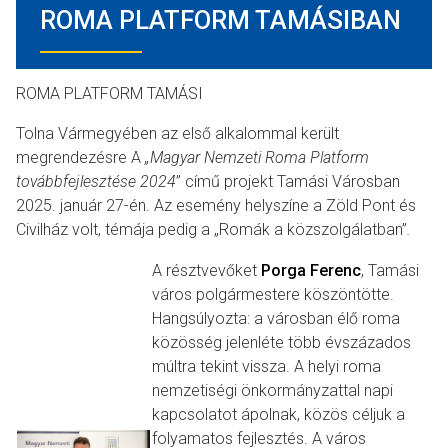
ROMA PLATFORM TAMÁSIBAN
ROMA PLATFORM TAMÁSI
Tolna Vármegyében az első alkalommal került
megrendezésre A
„Magyar Nemzeti Roma Platform
továbbfejlesztése
2024
” című projekt Tamási Városban
2025. január 27-én. Az esemény helyszíne a Zöld Pont és
Civilház volt, témája pedig a „Romák a közszolgálatban”
.
A résztvevőket
Porga Ferenc
, Tamási
város polgármestere köszöntötte.
Hangsúlyozta: a városban élő roma
közösség jelenléte több évszázados
múltra tekint vissza. A helyi roma
nemzetiségi önkormányzattal napi
kapcsolatot ápolnak, közös céljuk a
folyamatos fejlesztés. A város