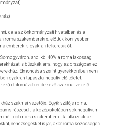
rmányzat)
kház)
enni, de a az önkormányzati hivatalban és a
 van roma szakemberekre, előttük könnyebben
 emberek is gyakran felkeresik őt.
 Somogyváron, ahol kb. 40% a roma lakosság
yerekházat, s büszkék arra, hogy az országban ez
Gyerekház. Elmondása szerint gyerekkorában nem
ben gyakran tapasztal negatív előítéletet.
elező diplomával rendelkező szakmai vezetőt
kház szakmai vezetője. Egyik szülője roma,
an is részesült, a középiskolában sok negatívum
ha minél több roma szakemberrel találkoznak az
sokkal, nehézségekkel is jár, akár roma közösségen