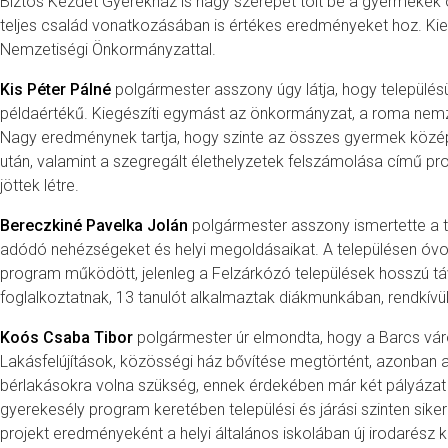
Biztos Kezdet Gyerekház is nagy szerepet tölt be a gyermekek 
teljes család vonatkozásában is értékes eredményeket hoz. Ki
Nemzetiségi Önkormányzattal.
Kis Péter Pálné
polgármester asszony úgy látja, hogy településü
példaértékű. Kiegészíti egymást az önkormányzat, a roma nemze
Nagy eredménynek tartja, hogy szinte az összes gyermek közép
után, valamint a szegregált élethelyzetek felszámolása című pro
jöttek létre.
Bereczkiné Pavelka Jolán
polgármester asszony ismertette a t
adódó nehézségeket és helyi megoldásaikat. A településen óvoda
program működött, jelenleg a Felzárkózó települések hosszú tá
foglalkoztatnak, 13 tanulót alkalmaztak diákmunkában, rendkívül
Koós Csaba Tibor
polgármester úr elmondta, hogy a Barcs vá
Lakásfelújítások, közösségi ház bővítése megtörtént, azonban a
bérlakásokra volna szükség, ennek érdekében már két pályázat i
gyerekesély program keretében települési és járási szinten siker
projekt eredményeként a helyi általános iskolában új irodarész k