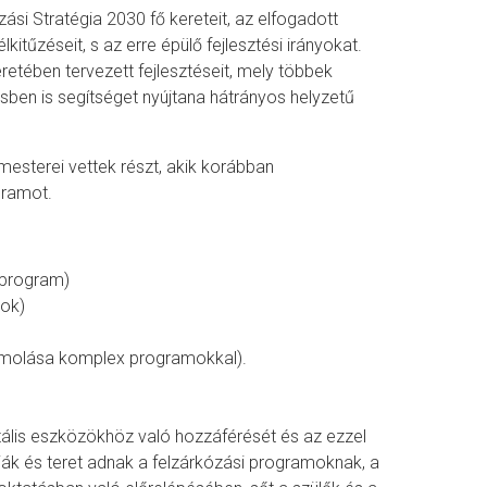
si Stratégia 2030 fő kereteit, az elfogadott
kitűzéseit, s az erre épülő fejlesztési irányokat.
tében tervezett fejlesztéseit, mely többek
ésben is segítséget nyújtana hátrányos helyzetű
mesterei vettek részt, akik korábban
gramot.
 program)
mok)
számolása komplex programokkal).
tális eszközökhöz való hozzáférését és az ezzel
ják és teret adnak a felzárkózási programoknak, a