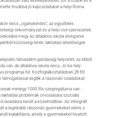
oktatásban való előrelépésében, sőt a szülők és a
emelte továbbá jó kapcsolatukat a helyi Roma
kön nincs ,,cigánykérdés”, az együttélés
tiségi önkormányzat és a helyi civil szervezetek.
iskolába megy az általános iskola elvégzése
jektből közösségi terek, lakhatási lehetőségek
elepülés társadalmi-gazdasági helyzetét, az ebből
 van, de általános iskola nincs, Jó kis hely
vú programja fut. Közfoglalkoztatásban 28 főt
i támogatással segítik a rászoruló családokat.
rosnak mintegy 1000 fős szegregátuma van
.
 lakhatási problémák orvoslására szociális
s beadásra került a közelmúltban. Az Intregrált
ült a leginkább rászoruló gyermekeket elérni, s
erült kialakításra, amely e gyermekeket hivatott