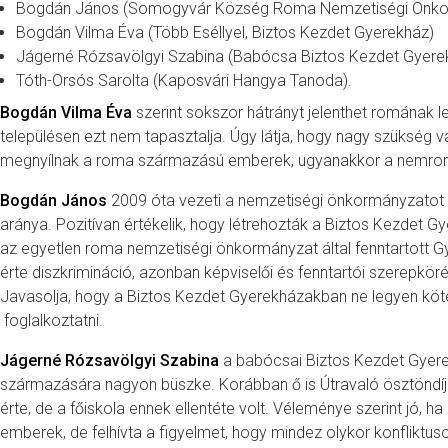
Bogdán János (Somogyvár Község Roma Nemzetiségi Önko
Bogdán Vilma Éva (Több Eséllyel, Biztos Kezdet Gyerekház)
Jágerné Rózsavölgyi Szabina (Babócsa Biztos Kezdet Gyere
Tóth-Orsós Sarolta (Kaposvári Hangya Tanoda).
Bogdán Vilma Éva
szerint sokszor hátrányt jelenthet romának l
településen ezt nem tapasztalja. Úgy látja, hogy nagy szükség
megnyílnak a roma származású emberek, ugyanakkor a nemroma
Bogdán János
2009 óta vezeti a nemzetiségi önkormányzatot
aránya. Pozitívan értékelik, hogy létrehozták a Biztos Kezdet G
az egyetlen roma nemzetiségi önkormányzat által fenntartott 
érte diszkrimináció, azonban képviselői és fenntartói szerepköré
Javasolja, hogy a Biztos Kezdet Gyerekházakban ne legyen köt
foglalkoztatni.
Jágerné Rózsavölgyi Szabina
a babócsai Biztos Kezdet Gyere
származására nagyon büszke. Korábban ő is Útravaló ösztöndíjb
érte, de a főiskola ennek ellentéte volt. Véleménye szerint jó, 
emberek, de felhívta a figyelmet, hogy mindez olykor konfliktu