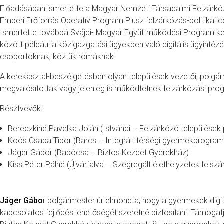
Előadásában ismertette a Magyar Nemzeti Társadalmi Felzárkózá
Emberi Erőforrás Operatív Program Plusz felzárkózás-politikai cél
Ismertette továbbá Svájci- Magyar Együttműködési Program kere
között például a közigazgatási ügyekben való digitális ügyintéz
csoportoknak, köztük romáknak.
A kerekasztal-beszélgetésben olyan települések vezetői, polgár
megvalósítottak vagy jelenleg is működtetnek felzárkózási pro
Résztvevők:
Bereczkiné Pavelka Jolán (Istvándi – Felzárkózó települések
Koós Csaba Tibor (Barcs – Integrált térségi gyermekprogra
Jáger Gábor (Babócsa – Biztos Kezdet Gyerekház)
Kiss Péter Pálné (Újvárfalva – Szegregált élethelyzetek fel
Jáger Gábo
r polgármester úr elmondta, hogy a gyermekek digi
kapcsolatos fejlődés lehetőségét szeretné biztosítani. Támogat