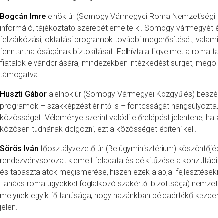
Bogdán Imre
elnök úr (Somogy Vármegyei Roma Nemzetiségi 
informáló, tájékoztató szerepét emelte ki. Somogy vármegyét ér
felzárkózási, oktatási programok további megerősítését, vala
fenntarthatóságának biztosítását. Felhívta a figyelmet a roma 
fiatalok elvándorlására, mindezekben intézkedést sürget, megold
támogatva.
Huszti Gábor
alelnök úr (Somogy Vármegyei Közgyűlés) beszé
programok – szakképzést érintő is – fontosságát hangsúlyozt
közösséget. Véleménye szerint valódi előrelépést jelentene, 
közösen tudnának dolgozni, ezt a közösséget építeni kell.
Sörös Iván
főosztályvezető úr (Belügyminisztérium) köszöntőj
rendezvénysorozat kiemelt feladata és célkitűzése a konzultác
és tapasztalatok megismerése, hiszen ezek alapjai fejlesztése
Tanács roma ügyekkel foglalkozó szakértői bizottsága) nemzetkö
melynek egyik fő tanúsága, hogy hazánkban példaértékű kezd
jelen.