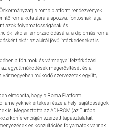
Önkormányzat) a roma platform rendezvények
intő roma kutatásra alapozva, fontosnak látja
mint azok folyamatosságának és
tanulók iskolai lemorzsolódására, a diplomás roma
ásként akár az alulról jövő intézkedéseket is
dében a fórumok és vármegyei felzárkózási
a, az együttműködések megerősítését és a
ha a vármegyében működő szervezetek együtt,
ében elmondta, hogy a Roma Platform
ió, amelyeknek értékes része a helyi sajátosságok
knek is. Megosztotta az ADI-ROM (az Európa
zi konferenciáján szerzett tapasztalatait,
eményezések és konzultációs folyamatok vannak