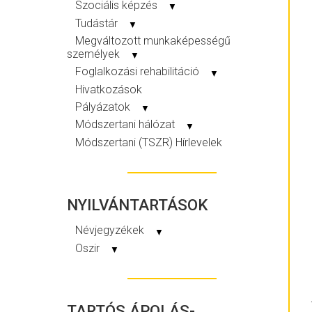
Szociális képzés
▼
Tudástár
▼
Megváltozott munkaképességű
személyek
▼
Foglalkozási rehabilitáció
▼
Hivatkozások
Pályázatok
▼
Módszertani hálózat
▼
Módszertani (TSZR) Hírlevelek
NYILVÁNTARTÁSOK
Névjegyzékek
▼
Oszir
▼
TARTÓS ÁPOLÁS-