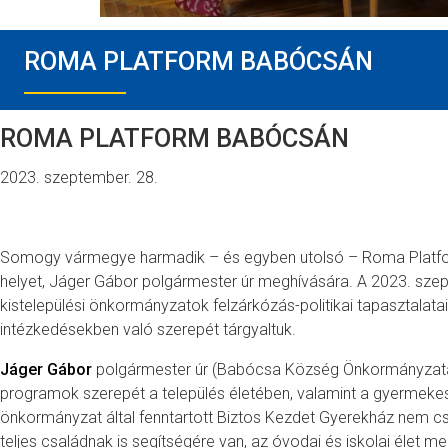
ROMA PLATFORM BABÓCSÁN
ROMA PLATFORM BABÓCSÁN
2023. szeptember. 28.
Somogy vármegye harmadik – és egyben utolsó – Roma Platfo
helyet, Jáger Gábor polgármester úr meghívására. A 2023. sze
kistelepülési önkormányzatok felzárkózás-politikai tapasztalatai
intézkedésekben való szerepét tárgyaltuk.
Jáger Gábor
polgármester úr (Babócsa Község Önkormányzata
programok szerepét a település életében, valamint a gyermekes
önkormányzat által fenntartott Biztos Kezdet Gyerekház nem 
teljes családnak is segítségére van, az óvodai és iskolai élet m