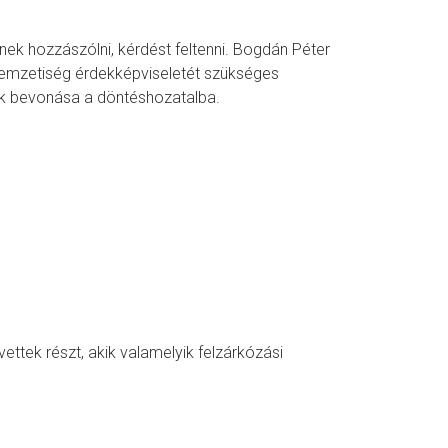
ek hozzászólni, kérdést feltenni. Bogdán Péter
emzetiség érdekképviseletét szükséges
k bevonása a döntéshozatalba.
ttek részt, akik valamelyik felzárkózási