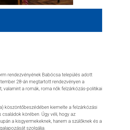
rm rendezvényének Babócsa település adott
ptember 28-án megtartott rendezvényen a
t, valamint a romák, roma nők felzárkózás-politikai
) köszöntőbeszédében kiemelte a felzárkózási
 családok körében. Úgy véli, hogy az
csupán a kisgyermekeknek, hanem a szülőknek és a
egalapozását szolgálja.