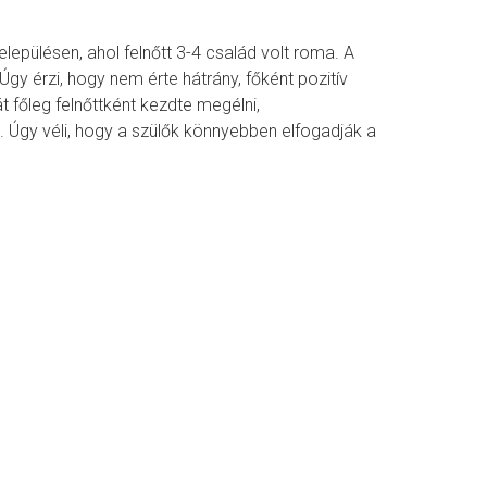
pülésen, ahol felnőtt 3-4 család volt roma. A
Úgy érzi, hogy nem érte hátrány, főként pozitív
t főleg felnőttként kezdte megélni,
 Úgy véli, hogy a szülők könnyebben elfogadják a