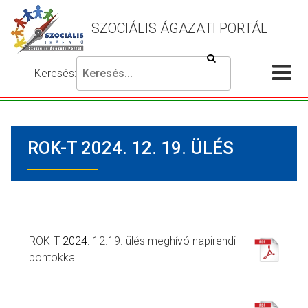
SZOCIÁLIS ÁGAZATI PORTÁL
Keresés
Keresés:
Írja
Akadálymentes
Me
be
beállítások
a
meg
keresni
ROK-T 2024. 12. 19. ÜLÉS
kívánt
kifejezést,
majd
nyomja
meg
a
ROK-T
2024.
12.19. ülés meghívó napirendi
keresés
pontokkal
gombot.