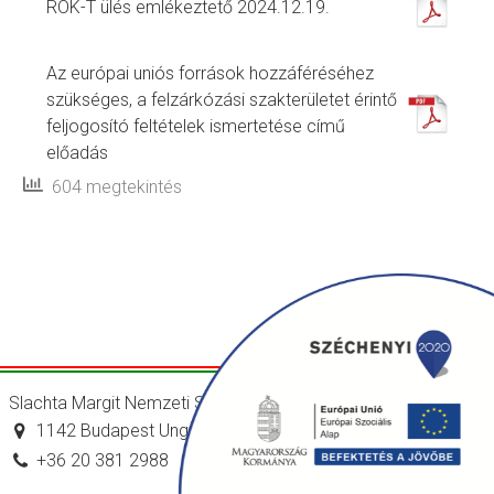
ROK-T ülés emlékeztető 2024.12.19.
Az európai uniós források hozzáféréséhez
szükséges, a felzárkózási szakterületet érintő
feljogosító feltételek ismertetése című
előadás
604 megtekintés
Slachta Margit Nemzeti Szociálpolitikai Intézet
1142 Budapest Ungvár utca 64-66.
+36 20 381 2988
titkarsag@nszi.gov.hu