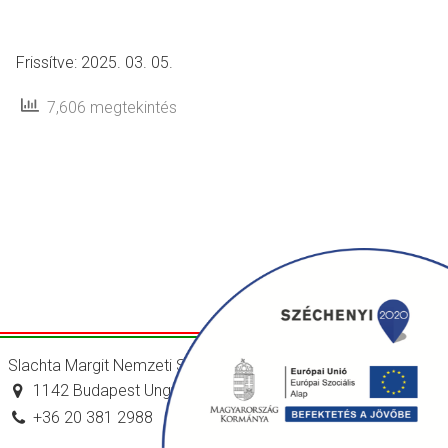
Frissítve: 2025. 03. 05.
7,606 megtekintés
Slachta Margit Nemzeti Szociálpolitikai Intézet
1142 Budapest Ungvár utca 64-66.
+36 20 381 2988
titkarsag@nszi.gov.hu