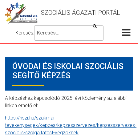
SZOCIÁLIS ÁGAZATI PORTÁL
Keresés
Keresés:
Írja
Akadálymentes
Me
be
beállítások
a
meg
keresni
ÓVODAI ÉS ISKOLAI SZOCIÁLIS
kívánt
kifejezést,
SEGÍTŐ KÉPZÉS
majd
nyomja
meg
A képzéshez kapcsolódó 2025. évi közlemény az alábbi
a
linken érhető el:
keresés
gombot.
https://nszi.hu/szakmai-
tevekenysegek/kepzes/kepzesszervezes/kepzesszervezes-
szocialis-szolgaltatast-vegzoknek