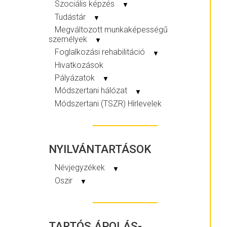
Szociális képzés
▼
Tudástár
▼
Megváltozott munkaképességű
személyek
▼
Foglalkozási rehabilitáció
▼
Hivatkozások
Pályázatok
▼
Módszertani hálózat
▼
Módszertani (TSZR) Hírlevelek
NYILVÁNTARTÁSOK
Névjegyzékek
▼
Oszir
▼
TARTÓS ÁPOLÁS-