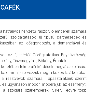
 CAFÉK
ja hátrányos helyzetű, rászoruló emberek számára
zerű szolgáltatások, új típusú partnerségek és
fókuszában az idősgondozás, a demenciával és
lyet az újfehértói Görögkatolikus Egyházközség
 Balkány, Tiszanagyfalu, Bököny, Érpatak.
 keretében felmerülő kérdések megválaszolására
alkalommal szervezzük meg a közös találkozókat
 a résztvevők számára. Tapasztalataink szerint
, és ugyanazon módon moderáljuk az eseményt.
 a szociális szakemberek. Sikerül egyre több