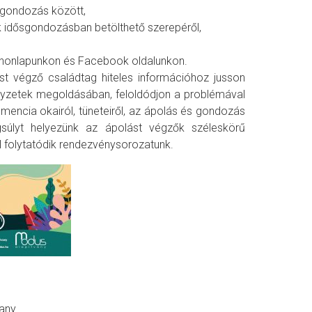
sgondozás között,
k idősgondozásban betölthető szerepéről,
a honlapunkon és Facebook oldalunkon.
st végző családtag hiteles információhoz jusson
lyzetek megoldásában, feloldódjon a problémával
mencia okairól, tüneteiről, az ápolás és gondozás
gsúlyt helyezünk az ápolást végzők széleskörű
l folytatódik rendezvénysorozatunk.
vany