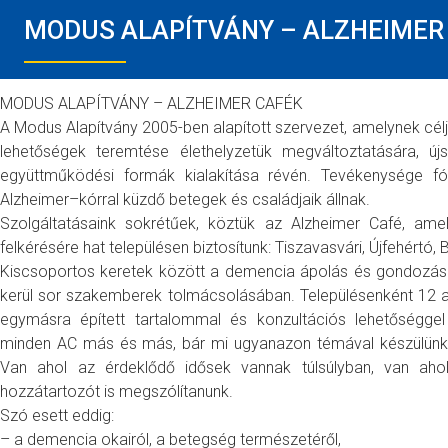
MODUS ALAPÍTVÁNY – ALZHEIMER
MODUS ALAPÍTVÁNY – ALZHEIMER CAFÉK
A Modus Alapítvány 2005-ben alapított szervezet, amelynek cél
lehetőségek teremtése élethelyzetük megváltoztatására, újs
együttműködési formák kialakítása révén. Tevékenysége 
Alzheimer–kórral küzdő betegek és családjaik állnak.
Szolgáltatásaink sokrétűek, köztük az Alzheimer Café, ame
felkérésére hat településen biztosítunk: Tiszavasvári, Újfehértó,
Kiscsoportos keretek között a demencia ápolás és gondozás
kerül sor szakemberek tolmácsolásában. Településenként 12 
egymásra épített tartalommal és konzultációs lehetőséggel
minden AC más és más, bár mi ugyanazon témával készülünk
Van ahol az érdeklődő idősek vannak túlsúlyban, van ahol
hozzátartozót is megszólítanunk.
Szó esett eddig:
– a demencia okairól, a betegség természetéről,