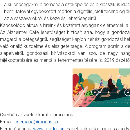
– a különbségekről a demencia szakápolás és a klasszikus idő
– bemutatóval egybekötött módon a digitális jóléti technológiá
– az alvászavarokról és kezelési lehetőségeiről.
Kapcsolódó aktuális híreink és közétett anyagaink elérhetőek 
Az Alzheimer Café lehetőséget biztosít arra, hogy a gondozá
magáról a betegségről, segítséget kapjon nehéz gondozási he
való önálló küzdelme és elszigeteltsége. A program során a de
alapelveiről, gondozási kihívásokról van szó, de nagy han
tájékoztatására és mentális tehermentesítésére is. 2019 őszétő
Cserbán Józsefné kuratóriumi elnök
E-mail:
cserbana@modus.hu
Elérhetőségünk:
www.modus.hu
, Facebook oldal: modus.alapit