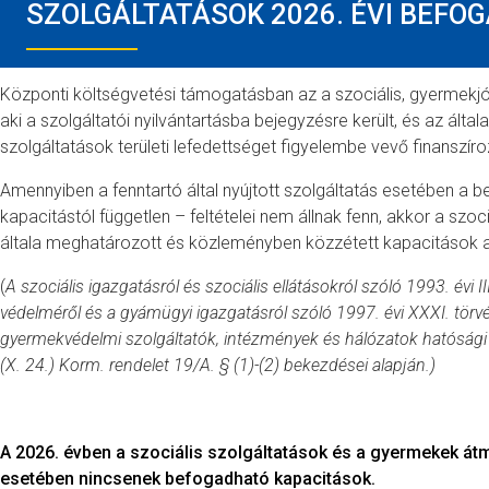
SZOLGÁLTATÁSOK 2026. ÉVI BEFO
Központi költségvetési támogatásban az a szociális, gyermekjólé
aki a szolgáltatói nyilvántartásba bejegyzésre került, és az általa
szolgáltatások területi lefedettséget figyelembe vevő finanszír
Amennyiben a fenntartó által nyújtott szolgáltatás esetében a b
kapacitástól független – feltételei nem állnak fenn, akkor a szoci
általa meghatározott és közleményben közzétett kapacitások a
(
A szociális igazgatásról és szociális ellátásokról szóló 1993. évi I
védelméről és a gyámügyi igazgatásról szóló 1997. évi XXXI. törvén
gyermekvédelmi szolgáltatók, intézmények és hálózatok hatósági n
(X. 24.) Korm. rendelet 19/A. § (1)-(2) bekezdései alapján.)
A 2026. évben a szociális szolgáltatások és a gyermekek át
esetében nincsenek befogadható kapacitások.