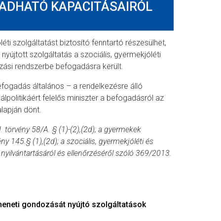
GADHATÓ KAPACITÁSAIRÓL
ti szolgáltatást biztosító fenntartó részesülhet,
 nyújtott szolgáltatás a szociális, gyermekjóléti
ozási rendszerbe befogadásra került.
efogadás általános – a rendelkezésre álló
álpolitikáért felelős miniszter a befogadásról az
lapján dönt.
II. törvény 58/A. § (1)-(2),(2d); a gyermekek
y 145.§ (1),(2d); a szociális, gyermekjóléti és
yilvántartásáról és ellenőrzéséről szóló 369/2013.
meneti gondozását nyújtó szolgáltatások