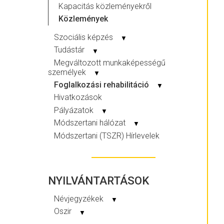
Kapacitás közleményekről
Közlemények
Szociális képzés
▼
Tudástár
▼
Megváltozott munkaképességű
személyek
▼
Foglalkozási rehabilitáció
▼
Hivatkozások
Pályázatok
▼
Módszertani hálózat
▼
Módszertani (TSZR) Hírlevelek
NYILVÁNTARTÁSOK
Névjegyzékek
▼
Oszir
▼