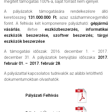
megítélt támogatás 100%-a, saját forrást nem igényel.
A pályázatok támogatására rendelkezésre álló
keretösszeg
131.000.000 Ft
, azaz százharmincegymillió
forint. A felhívás két komponensre pályázható:
gépjármű
vásárlás
, illetve
eszközbeszerzés, informatikai
eszközök beszerzése, szoftver beszerzés; tárgyi
eszközök beszerzése
.
A támogatási időszak: 2016. december 1. – 2017.
december 31. A pályázatok benyújtási időszaka:
2017.
február 01. – 2017. február 28
.
A pályázattal kapcsolatos tudnivalók az alábbi letölthető
dokumentumokban olvashatók.
Pályázati Felhívás