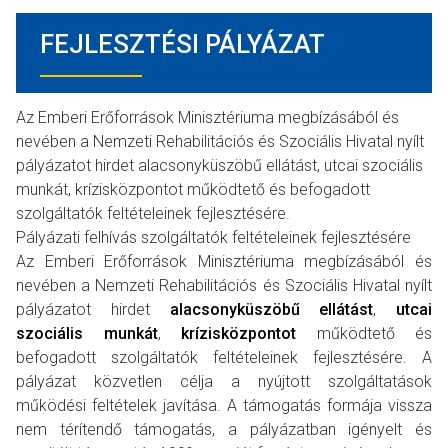
FEJLESZTÉSI PÁLYÁZAT
Az Emberi Erőforrások Minisztériuma megbízásából és
nevében a Nemzeti Rehabilitációs és Szociális Hivatal nyílt
pályázatot hirdet alacsonyküszöbű ellátást, utcai szociális
munkát, krízisközpontot működtető és befogadott
szolgáltatók feltételeinek fejlesztésére.
Pályázati felhívás szolgáltatók feltételeinek fejlesztésére
Az Emberi Erőforrások Minisztériuma megbízásából és
nevében a Nemzeti Rehabilitációs és Szociális Hivatal nyílt
pályázatot hirdet
alacsonyküszöbű ellátást
,
utcai
szociális munkát
,
krízisközpontot
működtető és
befogadott szolgáltatók feltételeinek fejlesztésére. A
pályázat közvetlen célja a nyújtott szolgáltatások
működési feltételek javítása. A támogatás formája vissza
nem térítendő támogatás, a pályázatban igényelt és