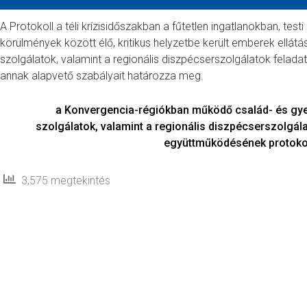
A Protokoll a téli krízisidőszakban a fűtetlen ingatlanokban, tes
körülmények között élő, kritikus helyzetbe került emberek ellát
szolgálatok, valamint a regionális diszpécserszolgálatok felad
annak alapvető szabályait határozza meg.
a Konvergencia-régiókban működő család- és gye
szolgálatok, valamint a regionális diszpécserszolgál
együttműködésének protokol
3,575 megtekintés