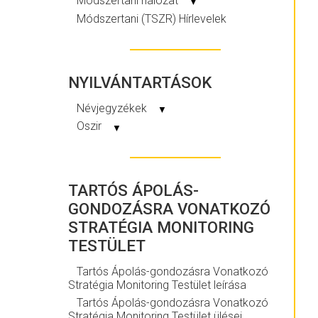
Módszertani hálózat
▼
Módszertani (TSZR) Hírlevelek
NYILVÁNTARTÁSOK
Névjegyzékek
▼
Oszir
▼
TARTÓS ÁPOLÁS-
GONDOZÁSRA VONATKOZÓ
STRATÉGIA MONITORING
TESTÜLET
Tartós Ápolás-gondozásra Vonatkozó
Stratégia Monitoring Testület leírása
Tartós Ápolás-gondozásra Vonatkozó
Stratégia Monitoring Testület ülései