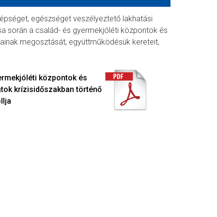
ti épséget, egészséget veszélyeztető lakhatási
ása során a család- és gyermekjóléti központok és
atainak megosztását, együttműködésük kereteit,
rmekjóléti központok és
atok krízisidőszakban történő
lja