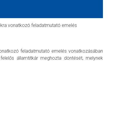
szakra vonatkozó feladatmutató emelés
ra vonatkozó feladatmutató emelés vonatkozásában
t felelős államtitkár meghozta döntését, melynek