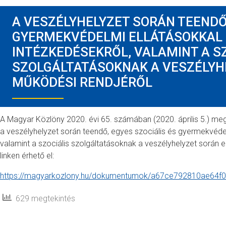
A VESZÉLYHELYZET SORÁN TEENDŐ,
GYERMEKVÉDELMI ELLÁTÁSOKKAL
INTÉZKEDÉSEKRŐL, VALAMINT A S
SZOLGÁLTATÁSOKNAK A VESZÉLYH
MŰKÖDÉSI RENDJÉRŐL
A Magyar Közlöny 2020. évi 65. számában (2020. április 5.) meg
a veszélyhelyzet során teendő, egyes szociális és gyermekvéde
valamint a szociális szolgáltatásoknak a veszélyhelyzet során e
linken érhető el:
https://magyarkozlony.hu/dokumentumok/a67ce792810ae64f
629 megtekintés