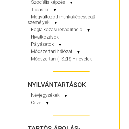
Szociális képzés
▼
Tudástár
▼
Megváltozott munkaképességű
személyek
▼
Foglalkozási rehabilitáció
▼
Hivatkozások
Pályázatok
▼
Módszertani hálózat
▼
Módszertani (TSZR) Hírlevelek
NYILVÁNTARTÁSOK
Névjegyzékek
▼
Oszir
▼
TARTÓS ÁPOLÁS-