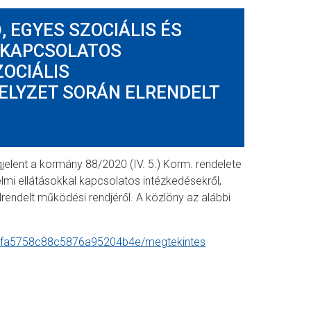
 EGYES SZOCIÁLIS ÉS
 KAPCSOLATOS
ZOCIÁLIS
ELYZET SORÁN ELRENDELT
jelent a kormány 88/2020 (IV. 5.) Korm. rendelete
lmi ellátásokkal kapcsolatos intézkedésekről,
lrendelt működési rendjéről. A közlöny az alábbi
0fa5758c88c5876a95204b4e/megtekintes