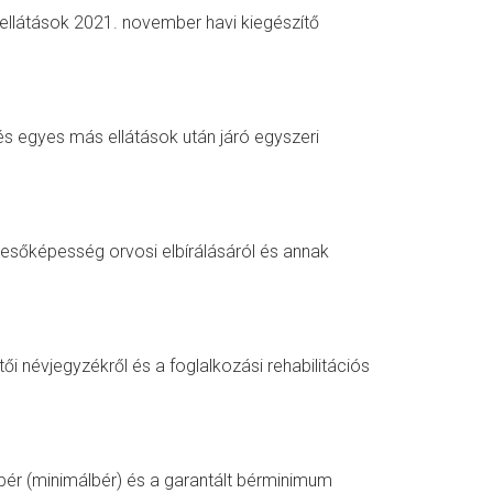
 ellátások 2021. november havi kiegészítő
és egyes más ellátások után járó egyszeri
resőképesség orvosi elbírálásáról és annak
ői névjegyzékről és a foglalkozási rehabilitációs
bér (minimálbér) és a garantált bérminimum