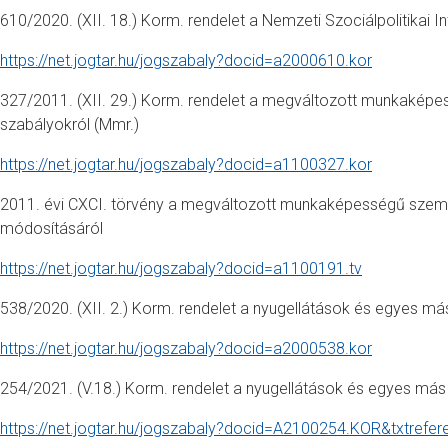
610/2020. (XII. 18.) Korm. rendelet a Nemzeti Szociálpolitikai In
https://net.jogtar.hu/jogszabaly?docid=a2000610.kor
327/2011. (XII. 29.) Korm. rendelet a megváltozott munkaképes
szabályokról (Mmr.)
https://net.jogtar.hu/jogszabaly?docid=a1100327.kor
2011. évi CXCI. törvény a megváltozott munkaképességű személ
módosításáról
https://net.jogtar.hu/jogszabaly?docid=a1100191.tv
538/2020. (XII. 2.) Korm. rendelet a nyugellátások és egyes más
https://net.jogtar.hu/jogszabaly?docid=a2000538.kor
254/2021. (V.18.) Korm. rendelet a nyugellátások és egyes más e
https://net.jogtar.hu/jogszabaly?docid=A2100254.KOR&txtrefer