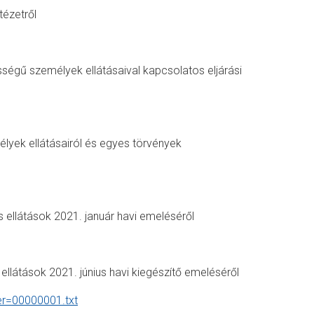
tézetről
ségű személyek ellátásaival kapcsolatos eljárási
yek ellátásairól és egyes törvények
 ellátások 2021. január havi emeléséről
llátások 2021. június havi kiegészítő emeléséről
er=00000001.txt