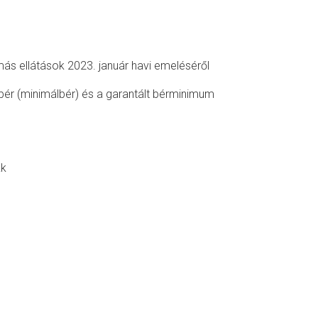
más ellátások 2023. január havi emeléséről
bér (minimálbér) és a garantált bérminimum
kk