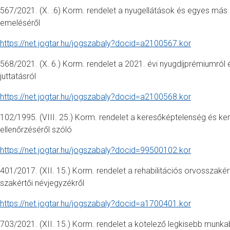
567/2021. (X. .6) Korm. rendelet a nyugellátások és egyes más
emeléséről
https://net.jogtar.hu/jogszabaly?docid=a2100567.kor
568/2021. (X. 6.) Korm. rendelet a 2021. évi nyugdíjprémiumról 
juttatásról
https://net.jogtar.hu/jogszabaly?docid=a2100568.kor
102/1995. (VIII. 25.) Korm. rendelet a keresőképtelenség és ke
ellenőrzéséről szóló
https://net.jogtar.hu/jogszabaly?docid=99500102.kor
401/2017. (XII. 15.) Korm. rendelet a rehabilitációs orvosszakért
szakértői névjegyzékről
https://net.jogtar.hu/jogszabaly?docid=a1700401.kor
703/2021. (XII. 15.) Korm. rendelet a kötelező legkisebb munka