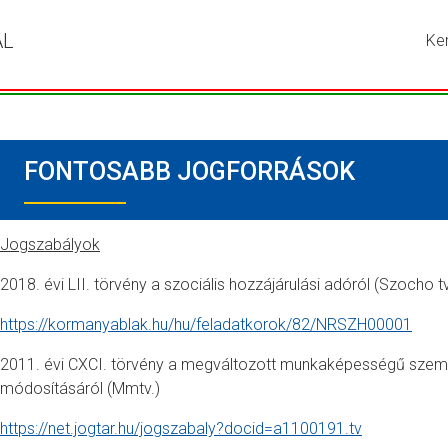
ÁL
Ke
Írja
be
a
ker
kív
FONTOSABB JOGFORRÁSOK
kif
ma
ny
me
Jogszabályok
a
2018. évi LII. törvény a szociális hozzájárulási adóról (Szocho t
ke
go
https://kormanyablak.hu/hu/feladatkorok/82/NRSZH00001
2011. évi CXCI. törvény a megváltozott munkaképességű személ
módosításáról (Mmtv.)
https://net.jogtar.hu/jogszabaly?docid=a1100191.tv