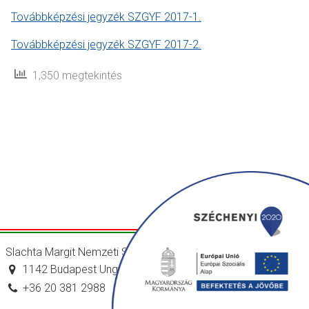
Továbbképzési jegyzék SZGYF 2017-1.
Továbbképzési jegyzék SZGYF 2017-2.
1,350 megtekintés
Slachta Margit Nemzeti Szociálpolitikai Intézet
1142 Budapest Ungvár utca 64-66.
+36 20 381 2988
titkarsag@nszi.gov.hu