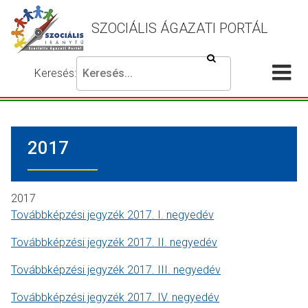
SZOCIÁLIS ÁGAZATI PORTÁL
Keresés
Keresés:
Írja
Akadálymentes
Me
be
beállítások
a
meg
keresni
2017
kívánt
kifejezést,
majd
nyomja
2017
meg
Továbbképzési jegyzék 2017. I. negyedév
a
Továbbképzési jegyzék 2017. II. negyedév
keresés
gombot.
Továbbképzési jegyzék 2017. III. negyedév
Továbbképzési jegyzék 2017. IV. negyedév