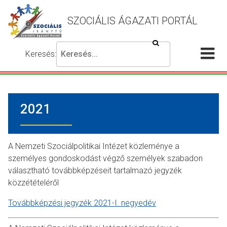
SZOCIÁLIS ÁGAZATI PORTÁL
Keresés
Keresés:
Írja
Akadálymentes
Me
be
beállítások
a
meg
keresni
2021
kívánt
kifejezést,
majd
nyomja
A Nemzeti Szociálpolitikai Intézet közleménye a
meg
személyes gondoskodást végző személyek szabadon
a
választható továbbképzéseit tartalmazó jegyzék
keresés
közzétételéről
gombot.
Továbbképzési jegyzék 2021-I. negyedév