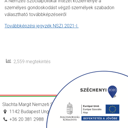
A Nemzeti Szociálpolitikai Intézet közleménye a
személyes gondoskodást végző személyek szabadon
választható továbbképzéseiről
Továbbképzési jegyzék NSZI 2021-I.
2,559 megtekintés
Slachta Margit Nemzeti Szociálpolitikai Intézet
1142 Budapest Ungvár utca 64-66.
+36 20 381 2988
titkarsag@nszi.gov.hu