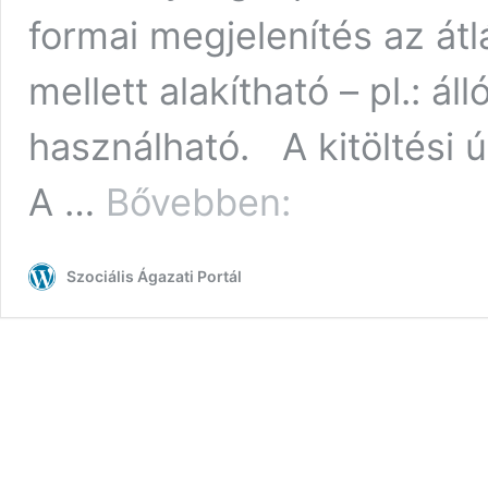
formai megjelenítés az át
mellett alakítható – pl.: á
használható. A kitöltési ú
Módosult
A …
Bővebben:
a
tevékenységnapló
a
Szociális Ágazati Portál
falugondnoki
és
tanyagondoki
szolgáltatáshoz