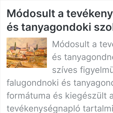
Módosult a tevékeny
és tanyagondoki szo
Módosult a tev
és tanyagondno
szíves figyelm
falugondnoki és tanyagon
formátuma és kiegészült a 
tevékenységnapló tartalmi